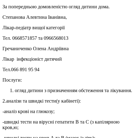
За попередньою домовленістю огляд дитини дома.
Степанова Алевтина Іванівна,
Лікар-педіатр вищої категорії
Тел. 0668571857 та 0966568013
Гречаниченко Олена Андріівна
Лікар інфекціоніст дитячий
Тел.066 891 95 94
Послуги:
огляд дитини з призначенням обстеження та лікування.
2.аналізи та швидкі тести(у кабінеті):
-аналіз крові на глюкозу;
-швидкі тести на вірусні гепатити В та С (з капілярною
кров,ю;
-швидкі тести на грип А та В (мазок із зіву);