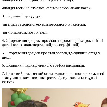
-швидкі тести на лямбліоз, сальмонельоз( аналіз кала);
3. лікувальні процедури:
-інгаляціі за допомогою компресорного інгалятора;
-внутришньом,язові ін,єкціі.
4. Оформлення довідок про стан здоров,я в дит.садок та інші
дитячі колективи(спортивний,хореографічний).
5. Оформлення довідок про стан здоров,я(медичний огляд у
школі).
6. Складання індивідуального графіка вакцинаціі.
7. Плановий щомісячний огляд малюків першого року життя(
зважування, вимірювання зросту,об,єму голови та грудної
клітки)