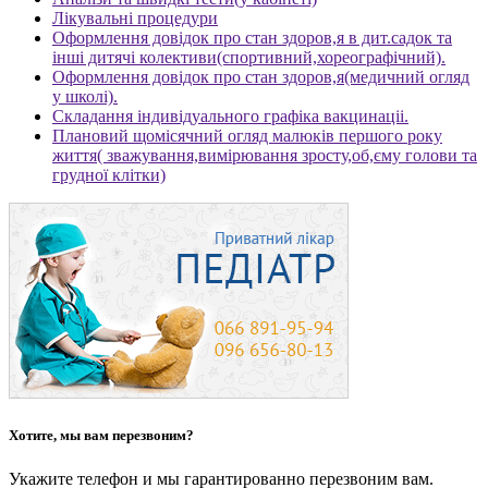
Лікувальні процедури
Оформлення довідок про стан здоров,я в дит.садок та
інші дитячі колективи(спортивний,хореографічний).
Оформлення довідок про стан здоров,я(медичний огляд
у школі).
Складання індивідуального графіка вакцинаціі.
Плановий щомісячний огляд малюків першого року
життя( зважування,вимірювання зросту,об,єму голови та
грудної клітки)
Хотите, мы вам перезвоним?
Укажите
телефон и мы гарантированно перезвоним вам.